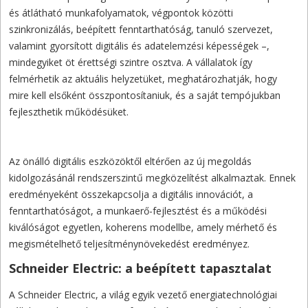
és átlátható munkafolyamatok, végpontok közötti
szinkronizálás, beépített fenntarthatóság, tanuló szervezet,
valamint gyorsított digitális és adatelemzési képességek –,
mindegyiket öt érettségi szintre osztva. A vállalatok így
felmérhetik az aktuális helyzetüket, meghatározhatják, hogy
mire kell elsőként összpontosítaniuk, és a saját tempójukban
fejleszthetik működésüket.
Az önálló digitális eszközöktől eltérően az új megoldás
kidolgozásánál rendszerszintű megközelítést alkalmaztak. Ennek
eredményeként összekapcsolja a digitális innovációt, a
fenntarthatóságot, a munkaerő-fejlesztést és a működési
kiválóságot egyetlen, koherens modellbe, amely mérhető és
megismételhető teljesítménynövekedést eredményez.
Schneider Electric: a beépített tapasztalat
A Schneider Electric, a világ egyik vezető energiatechnológiai