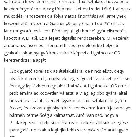
vállalata a közvetlen transzformációs tapasztalatot hozza be a
kezdeményezésbe. A cég több mint két évtizedet töltött annak a
működési rendszernek a folyamatos finomításával, amelynek
köszönhetően vezeti a Gartner „Supply Chain Top 25” ellátási
lánc rangsorát és kilenc Példakép (Lighthouse) gyár elismerést
kapott a WEF-től. Ez a fejlett digitális rendszereken, MI-vezérelt
automatizáláson és a fenntarthatóságot előtérbe helyező
gyakorlatokon nyugvó konstrukció képezi a Lighthouse OS
keretrendszer alapját.
„Sok gyártó törekszik az átalakulásra, de nincs előttük egy
olyan koherens út, amelynek segítségével ezt következetesen
és nagy léptékben megvalósíthatnák. A Lighthouse OS erre a
problémára ad közvetlen választ: a világ legjobb gyárai által
hosszú évek alatt szerzett gyakorlati tapasztalatokat gyűjti
össze, és azokat egy olyan keretrendszerré formálja, amelyet
bármely termelőcég alkalmazhat. Arról van szó, hogy a
Példakép-szintű teljesítményt reális célként állítsuk az egész
iparág elé, ne csak a legfejlettebb szereplők számára legyen