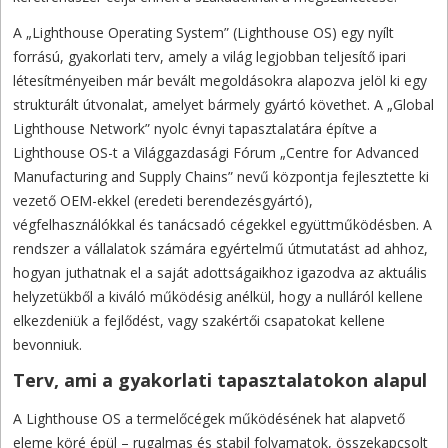
A „Lighthouse Operating System” (Lighthouse OS) egy nyílt
forrású, gyakorlati terv, amely a világ legjobban teljesítő ipari
létesítményeiben már bevált megoldásokra alapozva jelöl ki egy
strukturált útvonalat, amelyet bármely gyártó követhet. A „Global
Lighthouse Network” nyolc évnyi tapasztalatára építve a
Lighthouse OS-t a Világgazdasági Fórum „Centre for Advanced
Manufacturing and Supply Chains” nevű központja fejlesztette ki
vezető OEM-ekkel (eredeti berendezésgyártó),
végfelhasználókkal és tanácsadó cégekkel együttműködésben. A
rendszer a vállalatok számára egyértelmű útmutatást ad ahhoz,
hogyan juthatnak el a saját adottságaikhoz igazodva az aktuális
helyzetükből a kiváló működésig anélkül, hogy a nulláról kellene
elkezdeniük a fejlődést, vagy szakértői csapatokat kellene
bevonniuk.
Terv, ami a gyakorlati tapasztalatokon alapul
A Lighthouse OS a termelőcégek működésének hat alapvető
eleme köré épül – rugalmas és stabil folyamatok, összekapcsolt