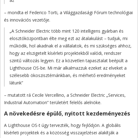
az”
– mondta el Federico Torti, a Világgazdasági Fórum technológiai
és innovációs vezetője.
„A Schneider Electric több mint 120 intelligens gyárban és
elosztóközpontban élte meg ezt az átalakulást – tudjuk, mi
működik, hol akadnak el a vállalatok, és mi szükséges ahhoz,
hogy az elszigetelt kísérleti projektekből valódi, rendszer
szintű változás legyen. Ez a közvetlen tapasztalat beépült a
Lighthouse OS-be. Mi már alkalmazzuk ezeket az elveket a
szélesebb ökoszisztémánkban, és mérhető eredményeket
látunk”
– mutatott rá Cecile Vercellino, a Schneider Electric „Services,
Industrial Automation” területért felelős alelnöke.
A növekedésre épülő, nyitott kezdeményezés
A Lighthouse OS-t úgy tervezték, hogy fejlődjön. A globális
kísérleti projektek és a közösség visszajelzései alakítják a