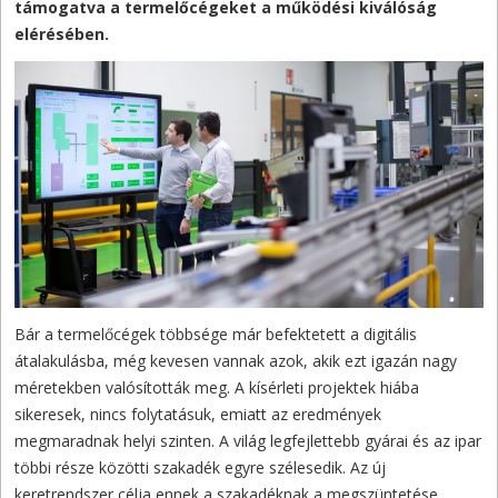
támogatva a termelőcégeket a működési kiválóság
elérésében.
Bár a termelőcégek többsége már befektetett a digitális
átalakulásba, még kevesen vannak azok, akik ezt igazán nagy
méretekben valósították meg. A kísérleti projektek hiába
sikeresek, nincs folytatásuk, emiatt az eredmények
megmaradnak helyi szinten. A világ legfejlettebb gyárai és az ipar
többi része közötti szakadék egyre szélesedik. Az új
keretrendszer célja ennek a szakadéknak a megszüntetése.