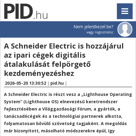
.hu
Nem jelentkezel be?
vagy regisztrálsz
A Schneider Electric is hozzájárul
az ipari cégek digitális
átalakulását felpörgető
kezdeményezéshez
2026-05-20 13:30:52
|
pid.hu
|
A Schneider Electric is részt vesz a „Lighthouse Operating
System” (Lighthouse OS) elnevezésű keretrendszer
fejlesztésében a Világgazdasági Fórum, a gyártók, a
tanácsadócégek és a technológiai partnerek alkotta,
folyamatosan bővülő szövetség tagjaként. A megoldás
már bizonyított, másolható módszerekre épül, így