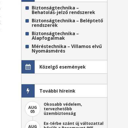
n
Biztonságtechnika –
s
Behatolás-jelző rendszerek
k
Biztonságtechnika – Beléptető
x
rendszerek
a
Biztonságtechnika –
z
Alapfogalmak
Méréstechnika – Villamos elvű
Nyomásmérés
Közelgő események
További híreink
Okosabb védelem,
AUG
tervezhetőbb
05
üzembiztonság
Ex-térbe szánt új változattal
AUG
bővült a Rosemount 965