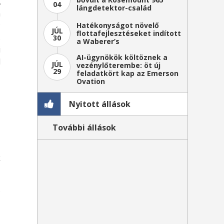
A
04
lángdetektor-család
a
P
Hatékonyságot növelő
JÚL
flottafejlesztéseket indított
s
30
a Waberer’s
i
AI-ügynökök költöznek a
l
JÚL
vezénylőterembe: öt új
29
feladatkört kap az Emerson
Ovation
Nyitott állások
További állások
k
s