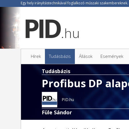
.hu
Hírek
Tudásbázis
Állások
Események
Tudásbázis
Profibus DP ala
PID.hu
Füle Sándor