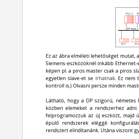
Ez az ábra elméleti lehetőséget mutat, 
Siemens-eszközöknél inkább Ethernet-et 
képen pl. a piros master csak a piros s
egyetlen slave-et se
írhatnak
. Ez nem 
kontroll is.) Olvasni persze minden mast
Látható, hogy a DP szigorú, németes l
közben elemeket a rendszerhez adni. 
felprogramozzuk az új eszközt, majd ú
épülő rendszerek eléggé konfigurálás
rendszert elindítanánk. Utána viszont gy