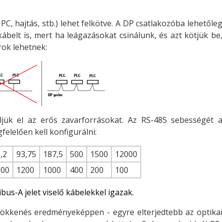
C, hajtás, stb.) lehet felkötve. A DP csatlakozóba lehetőle
ábelt is, mert ha leágazásokat csinálunk, és azt kötjük be
rok lehetnek:
jük el az erős zavarforrásokat. Az RS-485 sebességét 
lelően kell konfigurálni:
,2
93,75
187,5
500
1500
12000
200
1200
1000
400
200
100
bus-A jelet viselő kábelekkel igazak.
ökkenés eredményeképpen - egyre elterjedtebb az optika