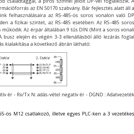
bb családtaggal, a piros színnel jelölt DP-vel foglalkozik. 
rmációforrás az EN 50170 szabvány. Bár fejlesztés alatt áll 
ink felhasználásaira az RS-485-ös soros vonalon való D
iden a fizikai szintet, az RS-485 esetében: Az RS-485 soro
n működik. Az érpár általában 9 tűs DIN (Mint a soros vonal
 busz elején és végén 3-3 ellenállásból álló lezárás fogla
rás kialakítása a következő ábrán látható:
itív ér - Rx/Tx N: adás-vétel negatív ér - DGND : Adatvezeté
65-ös M12 csatlakozó, illetve egyes PLC-ken a 3 vezetéke