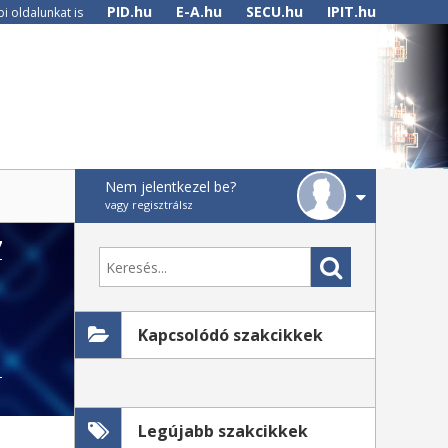
PID.hu
E-A.hu
SECU.hu
IPIT.hu
i oldalunkat is
Nem jelentkezel be?
vagy regisztrálsz
7
Kapcsolódó szakcikkek
Legújabb szakcikkek