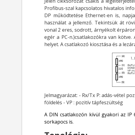
Jelen cikksorozat csakis a legelterjedte
Profibus-szal kapcsolatos hivatalos info
DP működtetése Ethernet-en is, napja
használat a jellemző. Tekintsük át röv
vonal 2 eres, sodrott, árnyékolt érpáro
egér a PC-n.)csatlakozókra van kötve. A
helyet. A csatlakozó kiosztása és a lezá
Jelmagyarázat: - Rx/Tx P: adás-vétel poz
földelés - VP : pozitív tápfeszültség
A DIN csatlakozón kívül gyakori az IP 
sorkapocs is.