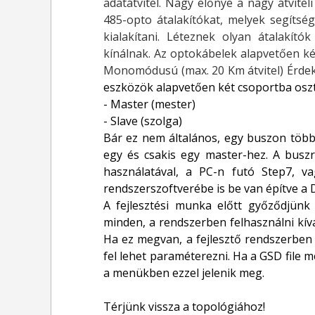
adatátvitel. Nagy előnye a nagy átvite
485-opto átalakítókat, melyek segítség
kialakítani. Léteznek olyan átalakító
kínálnak. Az optokábelek alapvetően ké
Monomódusú (max. 20 Km átvitel) Érdeke
eszközök alapvetően két csoportba osz
- Master (mester)
- Slave (szolga)
Bár ez nem általános, egy buszon több 
egy és csakis egy master-hez. A busz
használatával, a PC-n futó Step7, va
rendszerszoftverébe is be van építve a 
A fejlesztési munka előtt győződjünk
minden, a rendszerben felhasználni kívá
Ha ez megvan, a fejlesztő rendszerben 
fel lehet paraméterezni. Ha a GSD file m
a menükben ezzel jelenik meg.
Térjünk vissza a topológiához!