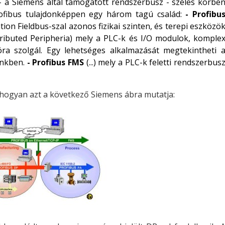
- a Siemens által támogatott rendszerbusz - széles körbe
rofibus tulajdonképpen egy három tagú család:
-
Profibu
on Fieldbus-szal azonos fizikai szinten, és terepi eszközö
ributed Peripheria) mely a PLC-k és I/O modulok, komple
ra szolgál. Egy lehetséges alkalmazását megtekintheti 
ünkben.
-
Profibus FMS
(...) mely a PLC-k feletti rendszerbus
ahogyan azt a következő Siemens ábra mutatja: