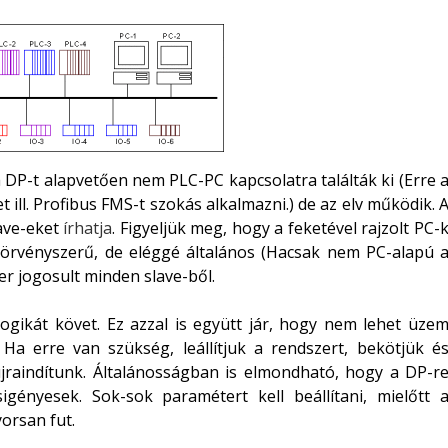
a DP-t alapvetően nem PLC-PC kapcsolatra találták ki (Erre 
ill. Profibus FMS-t szokás alkalmazni.) de az elv működik. 
lave-eket
írhatja
. Figyeljük meg, hogy a feketével rajzolt PC-
törvényszerű, de eléggé általános (Hacsak nem PC-alapú 
er jogosult minden slave-ből.
ogikát követ. Ez azzal is együtt jár, hogy nem lehet üze
Ha erre van szükség, leállítjuk a rendszert, bekötjük é
jraindítunk. Általánosságban is elmondható, hogy a DP-r
igényesek. Sok-sok paramétert kell beállítani, mielőtt 
orsan fut.