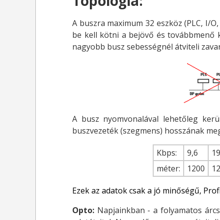
Topológia:
A buszra maximum 32 eszköz (PLC, I/O, P
be kell kötni a bejövő és továbbmenő k
nagyobb busz sebességnél átviteli zava
A busz nyomvonalával lehetőleg kerül
buszvezeték (szegmens) hosszának megfe
Kbps:
9,6
19
méter:
1200
1
Ezek az adatok csak a jó minőségű, Profi
Opto:
Napjainkban - a folyamatos árcs