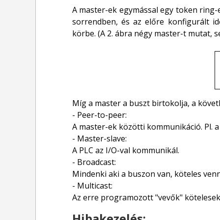
A master-ek egymással egy token ring-et
sorrendben, és az előre konfigurált 
körbe. (A 2. ábra négy master-t mutat, 
Míg a master a buszt birtokolja, a köv
- Peer-to-peer:
A master-ek közötti kommunikáció. Pl. a
- Master-slave:
A PLC az I/O-val kommunikál.
- Broadcast:
Mindenki aki a buszon van, köteles venni
- Multicast:
Az erre programozott "vevők" kötelesek 
Hibakezelés: