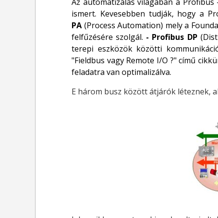
Az automatizálás világában a Profibus 
ismert. Kevesebben tudják, hogy a P
PA
(Process Automation) mely a Foundati
felfűzésére szolgál.
-
Profibus DP
(Dist
terepi eszközök közötti kommunikáció
"Fieldbus vagy Remote I/O ?" című cikk
feladatra van optimalizálva.
E három busz között átjárók léteznek, 