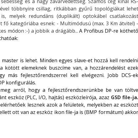
li sebesség és a nagy zavarvédettség. Számos cég kínál RS
ével többnyire csillag, ritkábban gyűrű topológiákat lehe
k is, melyek redundáns (duplikált) optokábel csatlakozás
t fő kategóriába esnek: - Multimódusú (max. 3 Km átvitel) 
s módon :-) a jobbik a drágább...
A Profibus DP-re köthet
thatóak:
master is lehet. Minden egyes slave-et hozzá kell rendeln
ra kötött elemeknek buszcíme van, a hozzárendelést eze
gy más fejlesztőrendszerrel kell elvégezni. Jobb DCS-e
DP konfigurálás.
 meg arról, hogy a fejlesztőrendszerünkbe be van töltv
nt eszköz (PLC, I/O, hajtás) eszközleírója, azaz
GSD file-ja
elérhetőek lesznek azok a felületek, melyekben az eszköz
ellett ott van az eszköz ikon file-ja is (BMP formátum) akko