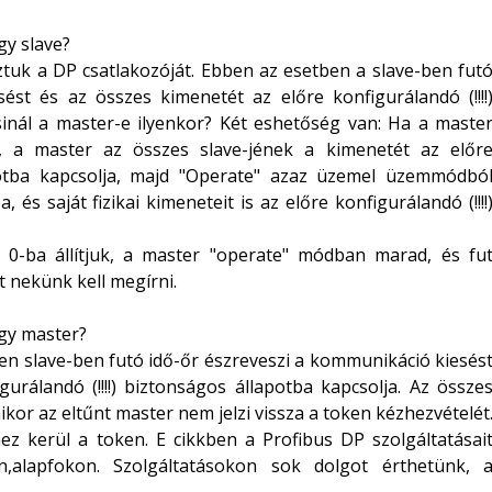
gy slave?
tuk a DP csatlakozóját. Ebben az esetben a slave-ben fut
ést és az összes kimenetét az előre konfigurálandó (!!!!
sinál a master-e ilyenkor? Két eshetőség van: Ha a maste
uk, a master az összes slave-jének a kimenetét az előr
lapotba kapcsolja, majd "Operate" azaz üzemel üzemmódbó
és saját fizikai kimeneteit is az előre konfigurálandó (!!!!
 0-ba állítjuk, a master "operate" módban marad, és fu
 nekünk kell megírni.
egy master?
n slave-ben futó idő-őr észreveszi a kommunikáció kiesés
urálandó (!!!!) biztonságos állapotba kapcsolja. Az össze
ikor az eltűnt master nem jelzi vissza a token kézhezvételét
ez kerül a token.
E cikkben a Profibus DP szolgáltatásai
n,alapfokon. Szolgáltatásokon sok dolgot érthetünk, 