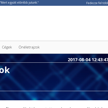
Fedezze fel több
Cégek
Önéletrajzok
2017-08-04 12:43:4
pok