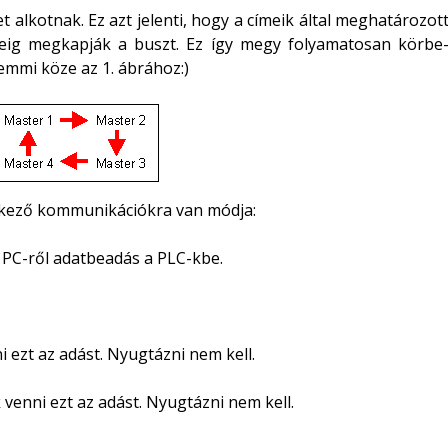
 alkotnak. Ez azt jelenti, hogy a címeik által meghatározot
ideig megkapják a buszt. Ez így megy folyamatosan körbe
semmi köze az 1. ábrához:)
etkező kommunikációkra van módja:
 PC-ről adatbeadás a PLC-kbe.
 ezt az adást. Nyugtázni nem kell.
venni ezt az adást. Nyugtázni nem kell.