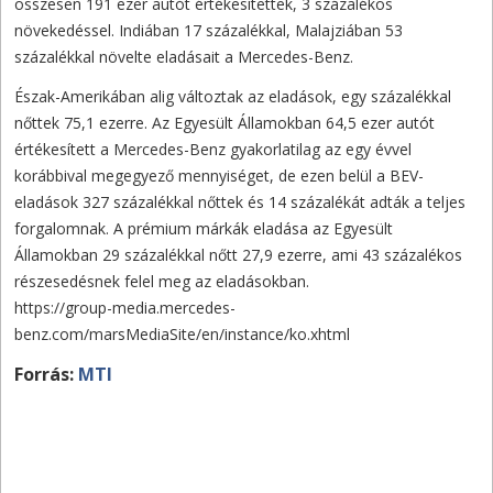
összesen 191 ezer autót értékesítettek, 3 százalékos
növekedéssel. Indiában 17 százalékkal, Malajziában 53
százalékkal növelte eladásait a Mercedes-Benz.
Észak-Amerikában alig változtak az eladások, egy százalékkal
nőttek 75,1 ezerre. Az Egyesült Államokban 64,5 ezer autót
értékesített a Mercedes-Benz gyakorlatilag az egy évvel
korábbival megegyező mennyiséget, de ezen belül a BEV-
eladások 327 százalékkal nőttek és 14 százalékát adták a teljes
forgalomnak. A prémium márkák eladása az Egyesült
Államokban 29 százalékkal nőtt 27,9 ezerre, ami 43 százalékos
részesedésnek felel meg az eladásokban.
https://group-media.mercedes-
benz.com/marsMediaSite/en/instance/ko.xhtml
Forrás:
MTI