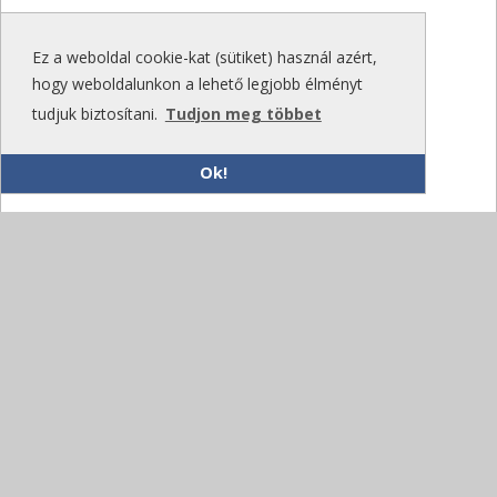
Ez a weboldal cookie-kat (sütiket) használ azért,
hogy weboldalunkon a lehető legjobb élményt
tudjuk biztosítani.
Tudjon meg többet
Ok!
Lhyfe és Messer: Tiszta hidrogén előállítása és
szállítása