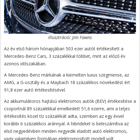
Illusztráció: Jim Fawns
Az év első három hónapjában 503 ezer autót értékesített a
Mercedes-Benz Cars, 3 százalékkal többet, mint az előző év
azonos időszakában.
A Mercedes-Benz márkának a kiemelten luxus szegmense, az
AMG, a G-osztály és a Maybach 18 százalékos növekedést ért
91,8 ezer autó értékesítésével.
Az akkumulátoros hajtású elektromos autók (BEV) értékesítése a
csoportnál 89 százalékkal emelkedett 51,6 ezerre, ami a teljes
értékesítés közel tíz százalékát adta, szemben az egy évvel
korábbi 6 százalékos aránnyal. A hibrideket is beleszámítva az
első negyedévben minden negyedik eladott autó elektromos,
vagy valamilyen formában elektromosított modell volt.