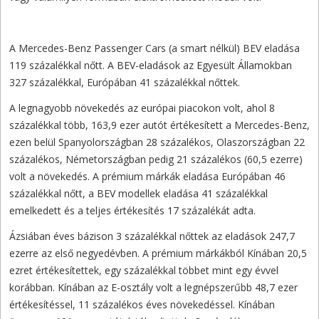
A Mercedes-Benz Passenger Cars (a smart nélkül) BEV eladása
119 százalékkal nőtt. A BEV-eladások az Egyesült Államokban
327 százalékkal, Európában 41 százalékkal nőttek.
A legnagyobb növekedés az európai piacokon volt, ahol 8
százalékkal több, 163,9 ezer autót értékesített a Mercedes-Benz,
ezen belül Spanyolországban 28 százalékos, Olaszországban 22
százalékos, Németországban pedig 21 százalékos (60,5 ezerre)
volt a növekedés. A prémium márkák eladása Európában 46
százalékkal nőtt, a BEV modellek eladása 41 százalékkal
emelkedett és a teljes értékesítés 17 százalékát adta.
Ázsiában éves bázison 3 százalékkal nőttek az eladások 247,7
ezerre az első negyedévben. A prémium márkákból Kínában 20,5
ezret értékesítettek, egy százalékkal többet mint egy évvel
korábban. Kínában az E-osztály volt a legnépszerűbb 48,7 ezer
értékesítéssel, 11 százalékos éves növekedéssel. Kínában