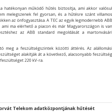
 a hatékonyan működő hűtés biztosítja, ami akkor valósu
em melegszenek fel gyorsan, és a hűtésre szánt villamo
csökken az önfogyasztása. A TEC az egyik legmodernebb AB
r, ami ma elérhető a piacon és már Magyarországon is va
llesztéshez az ABB standard megoldását a martonvásár
tó meg a feszültségszintek közötti áttérés. Az alállomás
zültséget alakítják át a következő, alacsonyabb feszültsé
feszültséget 220 kV-ra.
 horvát Telekom adatközpontjának hűtését