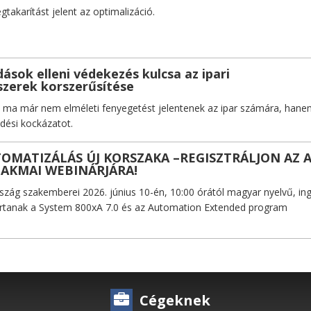
akarítást jelent az optimalizáció.
ások elleni védekezés kulcsa az ipari
szerek korszerűsítése
 ma már nem elméleti fenyegetést jelentenek az ipar számára, han
ési kockázatot.
TOMATIZÁLÁS ÚJ KORSZAKA –REGISZTRÁLJON AZ 
ZAKMAI WEBINÁRJÁRA!
ág szakemberei 2026. június 10-én, 10:00 órától magyar nyelvű, in
tartanak a System 800xA 7.0 és az Automation Extended program
Cégeknek