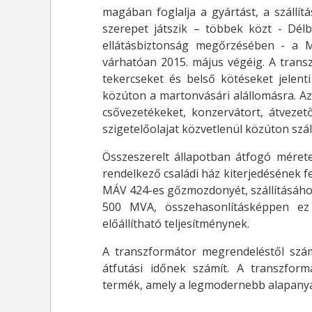
magában foglalja a gyártást, a szállítá
szerepet játszik – többek közt - Dél
ellátásbiztonság megőrzésében - a 
várhatóan 2015. május végéig. A trans
tekercseket és belső kötéseket jelen
közúton a martonvásári alállomásra. Az 
csővezetékeket, konzervátort, átvezet
szigetelőolajat közvetlenül közúton száll
Összeszerelt állapotban átfogó mérete 
rendelkező családi ház kiterjedésének 
MÁV 424-es gőzmozdonyét, szállításához
500 MVA, összehasonlításképpen ez
előállítható teljesítménynek.
A transzformátor megrendeléstől számí
átfutási időnek számít. A transzfor
termék, amely a legmodernebb alapanya