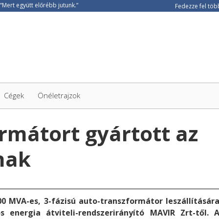
Fedezze fel több
Cégek
Önéletrajzok
rmátort gyártott az
nak
 MVA-es, 3-fázisú auto-transzformátor leszállításár
 energia átviteli-rendszerirányító MAVIR Zrt-től. 