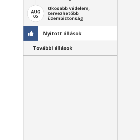
s
Okosabb védelem,
AUG
-
tervezhetőbb
05
üzembiztonság
i
,
Nyitott állások
n
,
További állások
s
l
m
e
n
ó
ű