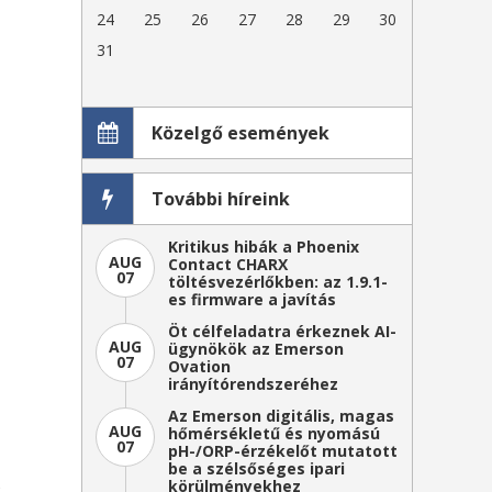
a
24
25
26
27
28
29
30
31
Közelgő események
További híreink
Kritikus hibák a Phoenix
AUG
Contact CHARX
07
töltésvezérlőkben: az 1.9.1-
es firmware a javítás
Öt célfeladatra érkeznek AI-
AUG
ügynökök az Emerson
07
Ovation
irányítórendszeréhez
Az Emerson digitális, magas
AUG
hőmérsékletű és nyomású
07
pH-/ORP-érzékelőt mutatott
be a szélsőséges ipari
s
körülményekhez