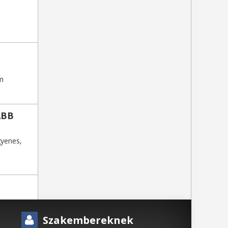
em
ABB
gyenes,
Szakembereknek