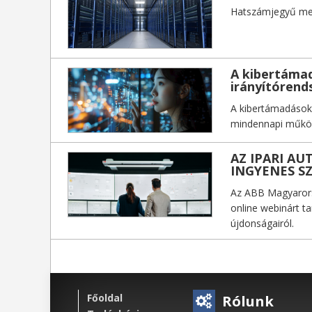
Hatszámjegyű megt
A kibertámad
irányítórend
A kibertámadások
mindennapi működ
AZ IPARI AU
INGYENES S
Az ABB Magyarorsz
online webinárt 
újdonságairól.
Főoldal
Rólunk