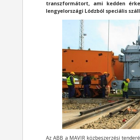
transzformátort, ami kedden érk
lengyelországi Lódzból speciális szá
Az ABB a MAVIR közbeszerzési tenderén 