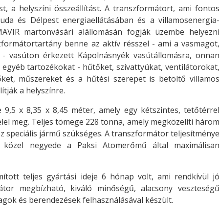
st, a helyszíni összeállítást. A transzformátort, ami fonto
buda és Délpest energiaellátásában és a villamosenergia
MAVIR martonvásári alállomásán fogják üzembe helyezn
zformátortartány benne az aktív résszel - ami a vasmagot
ti - vasúton érkezett Kápolnásnyék vasútállomásra, onna
egyéb tartozékokat - hűtőket, szivattyúkat, ventilátorokat
őket, műszereket és a hűtési szerepet is betöltő villamo
ítják a helyszínre.
9,5 x 8,35 x 8,45 méter, amely egy kétszintes, tetőtérre
felel meg. Teljes tömege 228 tonna, amely megközelíti háro
 speciális jármű szükséges. A transzformátor teljesítmény
 közel negyede a Paksi Atomerőmű által maximálisa
tott teljes gyártási ideje 6 hónap volt, ami rendkívül j
mátor megbízható, kiváló minőségű, alacsony veszteség
gok és berendezések felhasználásával készült.