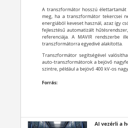
A transzformátor hosszú élettartamát
meg, ha a transzformátor tekercsei n
energiából keveset használ, azaz így 
fejlesztésű automatizált hűtésrendsze
referenciája. A MAVIR rendszerbe i
transzformátorra egyedivé alakította.
Transzformátor segítségével valósítha
auto-transzformátorok a bejövő nagyfes
szintre, például a bejövő 400 kV-os nagy
Forrás:
AI vezérli a