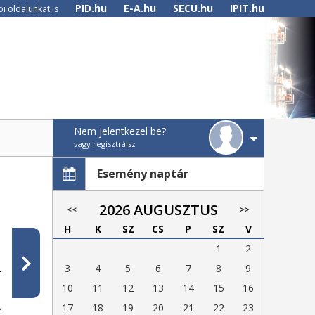
PID.hu
E-A.hu
SECU.hu
IPIT.hu
i oldalunkat is
Nem jelentkezel be?
vagy regisztrálsz
Esemény naptár
2026 AUGUSZTUS
<<
>>
H
K
SZ
CS
P
SZ
V
1
2
3
4
5
6
7
8
9
a
10
11
12
13
14
15
16
A
17
18
19
20
21
22
23