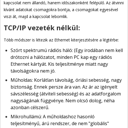
kapcsolat nem állandó, hanem időszakonként felépülő. Az átvinni
kívánt adatokat csomagokra bontja, a csomagokat egyesével
viszi át, majd a kapcsolat lebomlik.
TCP/IP vezeték nélkül:
Több módszer is létezik az Ethernet kiterjesztésére a légtérbe:
Szórt spektrumú rádiós háló: (Egy irodában nem kell
drótozni a hálózatot, minden PC kap egy rádiós
Ethernet kártyát. Kis teljesítménye miatt nagy
távolságokra nem jó.
Műholdas: Korlátlan távolság, óriási sebesség, nagy
biztonság. Ennek persze ára van. Az ár az igényelt
sávszélesség (átviteli sebesség) és az adatforgalom
nagyságának függvénye. Nem olcsó dolog, néha
azonban célszerű.
Mikrohullámú: A műholdashoz hasonló
teljesítményű, árú rendszer, de nem "globális"