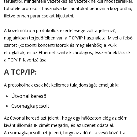
területről, mindenféle vezetékes és vezeték nélküli módszerekkel,
többféle protokollt használva kell adatokat behozni a központba,
illetve onnan parancsokat kijuttatni.
A közelmúltra a protokollok ezerfélesége volt a jellemző,
napjainkban terjedőfélben van a
TCP/IP
használata. Mivel a felső
szintet (központi koncentrátorok és megjelenítők) a PC-k
elfoglalták, és az Ethernet szinte kizárólagos, ésszerűnek látszik
a TCP/IP favorizálása.
A TCP/IP:
A protokollnak csak két kellemes tulajdonságát emeljük ki:
Útvonal kereső
Csomagkapcsolt
Az útvonal kereső azt jelenti, hogy egy hálózaton elég az elérni
kívánt állomás IP címét megadni, és az üzenet odatalál.
A csomagkapcsolt azt jelenti, hogy az adó és a vevő között a