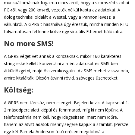
munkaállomásnak fogalma nincs arról, hogy a szomszéd szobai
PC-ről, vagy 200 km-ről, vezeték nélkül kapta az adatokat. A
dolog technikai oldalát a Westel, vagy a Pannon leveszi a
vállunkról. A GPRS-t használva úgy érezzük, mintha minden RTU
folyamatosan fel lenne kötve egy virtuális Ethernet hálózatra.
No more SMS!
A GPRS véget vet annak a korszaknak, mikor 160 karakteres
string-ekké kellett konvertálni a mért adatokat és SMS-ben
átküldözgetni, majd összerakosgatni. Az SMS mehet vissza oda,
amire kitalálták: Olcsón átvinni rövid, szöveges üzeneteket.
Költség:
A GPRS nem tárcsáz, nem csenget. Bejelentkezik. A kapcsolat 1-
2 másodperc alatt kiépül és fennmarad, míg ki nem lépünk. A
telefonszámla nem kell, hogy idegesítsen, mert nem időre,
hanem az átvitt adatok mennyiségére kapjuk a számlát. (Persze
egy-két Pamela Anderson fotó erősen megdobná a