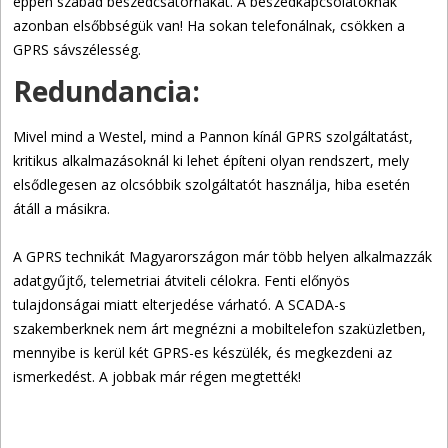
éppen szabad beszédcsatornákat. A beszédkapcsolatoknak
azonban elsőbbségük van! Ha sokan telefonálnak, csökken a
GPRS sávszélesség.
Redundancia:
Mivel mind a Westel, mind a Pannon kínál GPRS szolgáltatást,
kritikus alkalmazásoknál ki lehet építeni olyan rendszert, mely
elsődlegesen az olcsóbbik szolgáltatót használja, hiba esetén
átáll a másikra.
A GPRS technikát Magyarországon már több helyen alkalmazzák
adatgyűjtő, telemetriai átviteli célokra. Fenti előnyös
tulajdonságai miatt elterjedése várható. A SCADA-s
szakemberknek nem árt megnézni a mobiltelefon szaküzletben,
mennyibe is kerül két GPRS-es készülék, és megkezdeni az
ismerkedést. A jobbak már régen megtették!