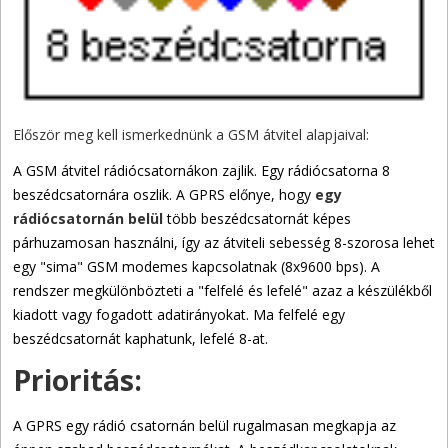
Először meg kell ismerkednünk a GSM átvitel alapjaival:
A GSM átvitel rádiócsatornákon zajlik. Egy rádiócsatorna 8
beszédcsatornára oszlik. A GPRS előnye, hogy
egy
rádiócsatornán belül
több beszédcsatornát képes
párhuzamosan használni, így az átviteli sebesség 8-szorosa lehet
egy "sima" GSM modemes kapcsolatnak (8x9600 bps). A
rendszer megkülönbözteti a "felfelé és lefelé" azaz a készülékből
kiadott vagy fogadott adatirányokat. Ma felfelé egy
beszédcsatornát kaphatunk, lefelé 8-at.
Prioritás:
A GPRS egy rádió csatornán belül rugalmasan megkapja az