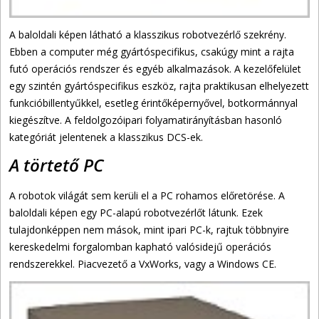
A baloldali képen látható a klasszikus robotvezérlő szekrény.
Ebben a computer még gyártóspecifikus, csakúgy mint a rajta
futó operációs rendszer és egyéb alkalmazások. A kezelőfelület
egy szintén gyártóspecifikus eszköz, rajta praktikusan elhelyezett
funkcióbillentyűkkel, esetleg érintőképernyővel, botkormánnyal
kiegészítve. A feldolgozóipari folyamatirányításban hasonló
kategóriát jelentenek a klasszikus DCS-ek.
A törtető PC
A robotok világát sem kerüli el a PC rohamos előretörése. A
baloldali képen egy PC-alapú robotvezérlőt látunk. Ezek
tulajdonképpen nem mások, mint ipari PC-k, rajtuk többnyire
kereskedelmi forgalomban kapható valósidejű operációs
rendszerekkel. Piacvezető a VxWorks, vagy a Windows CE.