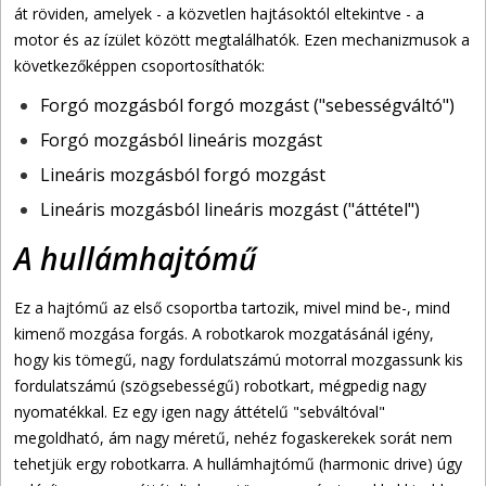
át röviden, amelyek - a közvetlen hajtásoktól eltekintve - a
motor és az ízület között megtalálhatók. Ezen mechanizmusok a
következőképpen csoportosíthatók:
Forgó mozgásból forgó mozgást ("sebességváltó")
Forgó mozgásból lineáris mozgást
Lineáris mozgásból forgó mozgást
Lineáris mozgásból lineáris mozgást ("áttétel")
A hullámhajtómű
Ez a hajtómű az első csoportba tartozik, mivel mind be-, mind
kimenő mozgása forgás. A robotkarok mozgatásánál igény,
hogy kis tömegű, nagy fordulatszámú motorral mozgassunk kis
fordulatszámú (szögsebességű) robotkart, mégpedig nagy
nyomatékkal. Ez egy igen nagy áttételű "sebváltóval"
megoldható, ám nagy méretű, nehéz fogaskerekek sorát nem
tehetjük ergy robotkarra. A hullámhajtómű (harmonic drive) úgy