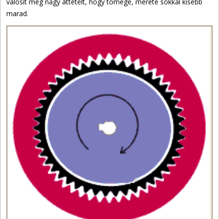
valósít meg nagy áttételt, hogy tömege, mérete sokkal kisebb
marad.