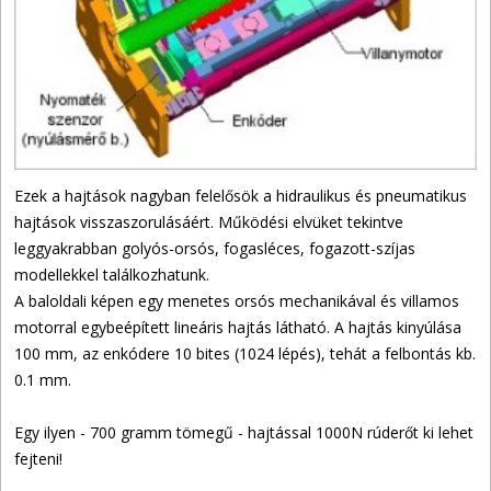
Ezek a hajtások nagyban felelősök a hidraulikus és pneumatikus
hajtások visszaszorulásáért. Működési elvüket tekintve
leggyakrabban golyós-orsós, fogasléces, fogazott-szíjas
modellekkel találkozhatunk.
A baloldali képen egy menetes orsós mechanikával és villamos
motorral egybeépített lineáris hajtás látható. A hajtás kinyúlása
100 mm, az enkódere 10 bites (1024 lépés), tehát a felbontás kb.
0.1 mm.
Egy ilyen - 700 gramm tömegű - hajtással 1000N rúderőt ki lehet
fejteni!