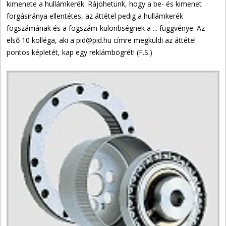
kimenete a hullámkerék. Rájöhetünk, hogy a be- és kimenet
forgásiránya ellentétes, az áttétel pedig a hullámkerék
fogszámának és a fogszám-különbségnek a ... függvénye. Az
első 10 kolléga, aki a pid@pid.hu címre megküldi az áttétel
pontos képletét, kap egy reklámbögrét! (F.S.)