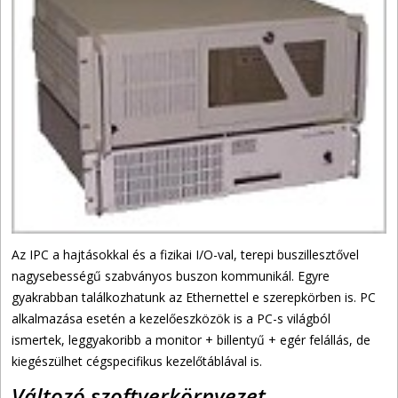
Az IPC a hajtásokkal és a fizikai I/O-val, terepi buszillesztővel
nagysebességű szabványos buszon kommunikál. Egyre
gyakrabban találkozhatunk az Ethernettel e szerepkörben is. PC
alkalmazása esetén a kezelőeszközök is a PC-s világból
ismertek, leggyakoribb a monitor + billentyű + egér felállás, de
kiegészülhet cégspecifikus kezelőtáblával is.
Változó szoftverkörnyezet