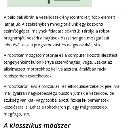
A baloldali ábrán a vezérlőszekrény (controller) főbb elemeit
láthatjuk. A szekrényben mindig találunk egy központi
számítógépet, melynek feladata sokrétű: Tárolja a robot
programját, vezérli a hajtások összehangolt mozgatását,
lehetővé teszi a programozást és diagnosztikát, stb...
A robotkar mozgatómotorjai és a computer közötti illesztést
tengelyenként külön kártya (szervóhajtás) végzi. Ezeket az
alkalmazott motorokhoz kell választani, általában rack-
rendszerben cserélhetőek.
A robotkaron levő elmozdulás- és elfordulásérzékelők jelei ma
már gyakran nagysebességű buszon jutnak a vezérlőbe, de
szükség van két- vagy többállapotú fizikai ki- bemenetek
kezelésére is. Lehet a robotkaron pl. egy mágnesszelep,
megfogó, stb.
A klasszikus módszer