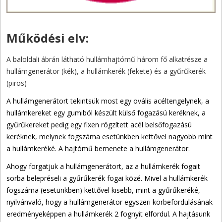
Működési elv:
A baloldali ábrán látható hullámhajtómű három fő alkatrésze a
hullámgenerátor (kék), a hullámkerék (fekete) és a gyűrűkerék
(piros)
A hullámgenerátort tekintsük most egy ovális acéltengelynek, a
hullámkereket egy gumiból készült külső fogazású keréknek, a
gyűrűkereket pedig egy fixen rögzített acél belsőfogazású
keréknek, melynek fogszáma esetünkben kettővel nagyobb mint
a hullámkeréké. A hajtómű bemenete a hullámgenerátor.
Ahogy forgatjuk a hullámgenerátort, az a hullámkerék fogait
sorba belepréseli a gyűrűkerék fogai közé. Mivel a hullámkerék
fogszáma (esetünkben) kettővel kisebb, mint a gyűrűkeréké,
nyilvánvaló, hogy a hullámgenerátor egyszeri körbefordulásának
eredményeképpen a hullámkerék 2 fognyit elfordul. A hajtásunk